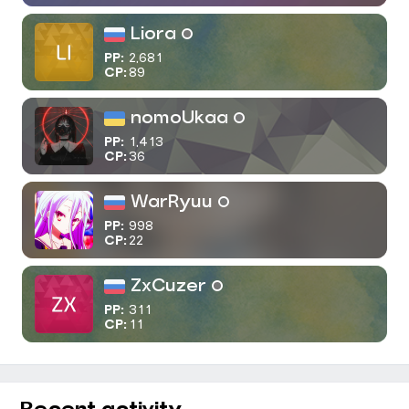
Liora
PP:
2,681
CP:
89
nomoUkaa
PP:
1,413
CP:
36
WarRyuu
PP:
998
CP:
22
ZxCuzer
PP:
311
CP:
11