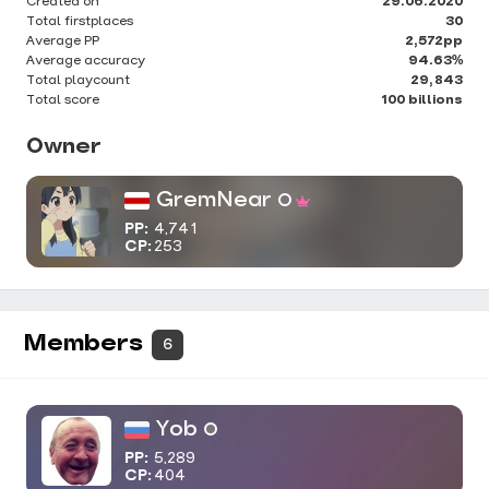
Created on
29.06.2020
Total firstplaces
30
Average PP
2,572pp
Average accuracy
94.63%
Total playcount
29,843
Total score
100 billions
Owner
GremNear
PP:
4,741
CP:
253
Members
6
Yob
PP:
5,289
CP:
404