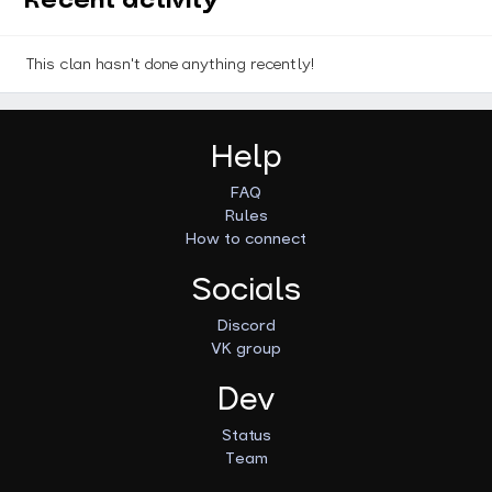
Recent activity
This clan hasn't done anything recently!
Help
FAQ
Rules
How to connect
Socials
Discord
VK group
Dev
Status
Team